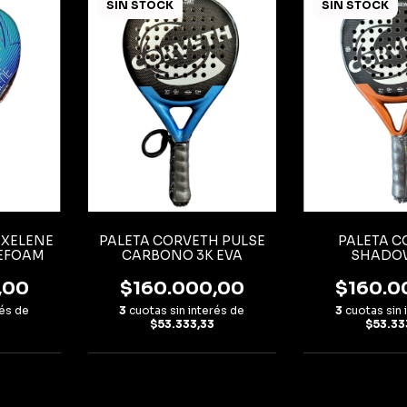
SIN STOCK
SIN STOCK
 XELENE
PALETA CORVETH PULSE
PALETA C
EFOAM
CARBONO 3K EVA
SHADO
PCSHAD
,00
$160.000,00
$160.0
rés de
3
cuotas sin interés de
3
cuotas sin 
$53.333,33
$53.33