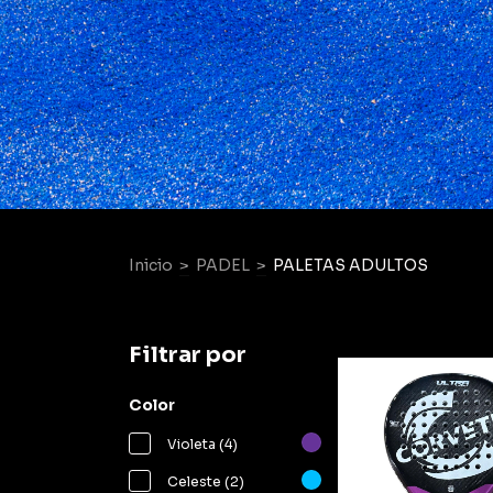
Inicio
>
PADEL
>
PALETAS ADULTOS
Filtrar por
Color
Violeta (4)
Celeste (2)