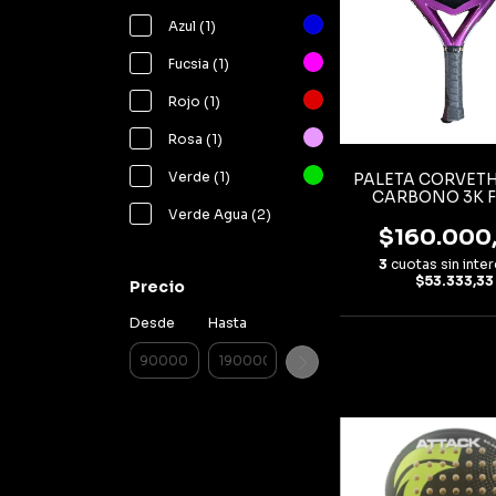
Azul (1)
Fucsia (1)
Rojo (1)
Rosa (1)
Verde (1)
PALETA CORVETH
CARBONO 3K 
PCULTRAFOA
Verde Agua (2)
$160.000
3
cuotas sin inte
$53.333,33
Precio
Desde
Hasta