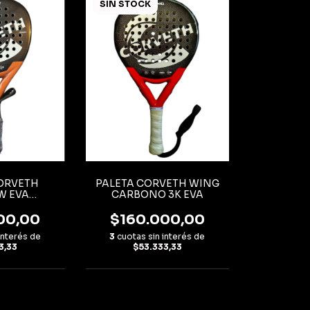
SIN STOCK
ORVETH
PALETA CORVETH WING
W EVA
CARBONO 3K EVA
OWEVA
00,00
$160.000,00
interés de
3
cuotas sin interés de
3,33
$53.333,33