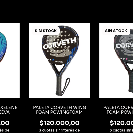
SIN STOCK
SIN STOCK
 XELENE
PALETA CORVETH WING
PALETA COR
EEVA
FOAM PCWINGFOAM
FOAM PCW
,00
$120.000,00
$120.0
rés de
3
cuotas sin interés de
3
cuotas sin 