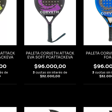
 ATTACK
PALETA CORVETH ATTACK
PALETA CORV
ACKEVA
EVA SOFT PCATTACKEVA
FO
,00
$96.000,00
$96.0
rés de
3
cuotas sin interés de
3
cuotas sin 
0
$32.000,00
$32.00