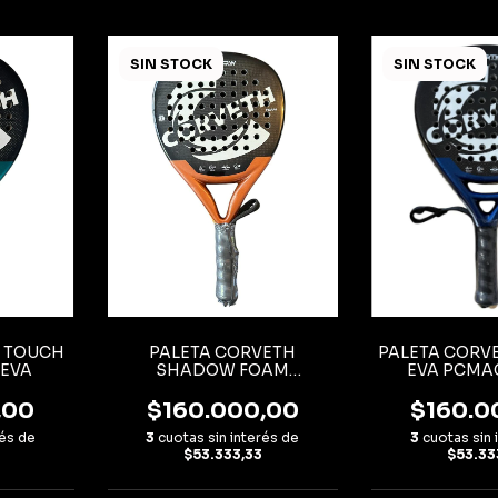
SIN STOCK
SIN STOCK
H TOUCH
PALETA CORVETH
PALETA CORV
 EVA
SHADOW FOAM
EVA PCMA
PCSHADOWFOAM
,00
$160.000,00
$160.0
rés de
3
cuotas sin interés de
3
cuotas sin 
$53.333,33
$53.33