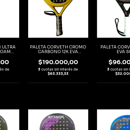
 ULTRA
PALETA CORVETH CROMO
PALETA CORV
FOAM
CARBONO 12K EVA
EVA S
M3K
PCCROMOEVA
,00
$190.000,00
$96.0
rés de
3
cuotas sin interés de
3
cuotas sin 
$63.333,33
$32.00