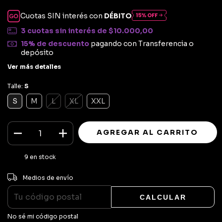
Cuotas SIN interés con
DÉBITO
3
cuotas sin interés de
$10.000,00
15% de descuento
pagando con Transferencia o
depósito
Ver más detalles
Talle:
S
S
M
L
XL
XXL
9
en stock
CAMBIAR CP
Entregas para el CP:
Medios de envío
CALCULAR
No sé mi código postal